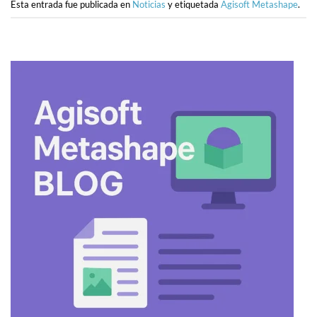
Esta entrada fue publicada en
Noticias
y etiquetada
Agisoft Metashape
.