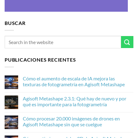
BUSCAR
PUBLICACIONES RECIENTES
Cómo el aumento de escala de IA mejora las
texturas de fotogrametría en Agisoft Metashape
No
hay
Agisoft Metashape 2.3.1: Qué hay de nuevo y por
comentarios
en
qué es importante para la fotogrametría
Cómo
el
No
aumento
hay
Cómo procesar 20.000 imágenes de drones en
de
comentarios
escala
en
Agisoft Metashape sin que se cuelgue
de
Agisoft
IA
Metashape
No
mejora
2.3.1:
hay