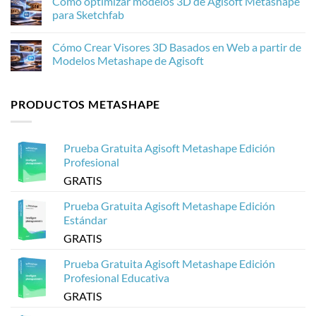
Cómo optimizar modelos 3D de Agisoft Metashape
las
Qué
comentarios
texturas
hay
en
para Sketchfab
de
de
Cómo
fotogrametría
nuevo
procesar
No
en
y
20.000
hay
Cómo Crear Visores 3D Basados en Web a partir de
Agisoft
por
imágenes
comentarios
Metashape
qué
de
en
Modelos Metashape de Agisoft
es
drones
Cómo
importante
en
optimizar
No
para
Agisoft
modelos
hay
la
Metashape
3D
comentarios
PRODUCTOS METASHAPE
fotogrametría
sin
de
en
que
Agisoft
Cómo
se
Metashape
Crear
cuelgue
para
Visores
Sketchfab
3D
Prueba Gratuita Agisoft Metashape Edición
Basados
en
Profesional
Web
a
GRATIS
partir
de
Modelos
Prueba Gratuita Agisoft Metashape Edición
Metashape
Estándar
de
Agisoft
GRATIS
Prueba Gratuita Agisoft Metashape Edición
Profesional Educativa
GRATIS