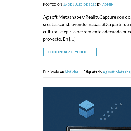
POSTED ON
16 DE JULIO DE 2025
BY
ADMIN
Agisoft Metashape y RealityCapture son dos
si estás construyendo mapas 3D a partir de
cultural, elegir la herramienta adecuada puede
proyecto. En […]
CONTINUAR LEYENDO
→
Publicado en
Noticias
|
Etiquetado
Agisoft Metasha