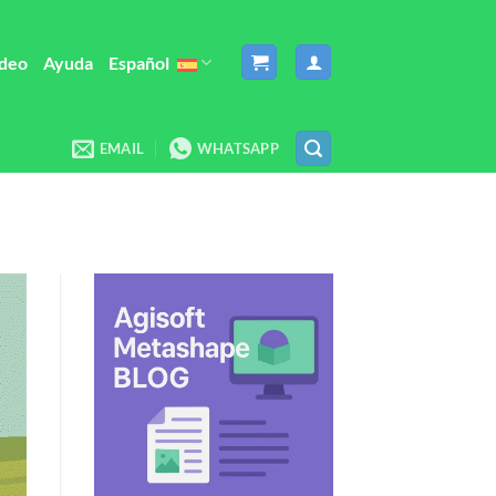
deo
Ayuda
Español
EMAIL
WHATSAPP