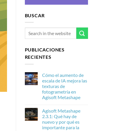
BUSCAR
PUBLICACIONES
RECIENTES
Cómo el aumento de
escala de IA mejora las
texturas de
fotogrametría en
Agisoft Metashape
No
hay
Agisoft Metashape
comentarios
en
2.3.1: Qué hay de
Cómo
nuevo y por qué es
el
aumento
importante para la
de