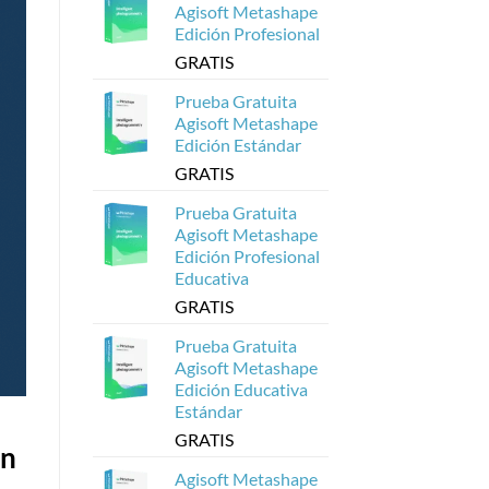
en
Agisoft Metashape
Web
Edición Profesional
a
partir
GRATIS
de
Modelos
Metashape
Prueba Gratuita
de
Agisoft
Agisoft Metashape
Edición Estándar
GRATIS
Prueba Gratuita
Agisoft Metashape
Edición Profesional
Educativa
GRATIS
Prueba Gratuita
Agisoft Metashape
Edición Educativa
Estándar
GRATIS
on
Agisoft Metashape