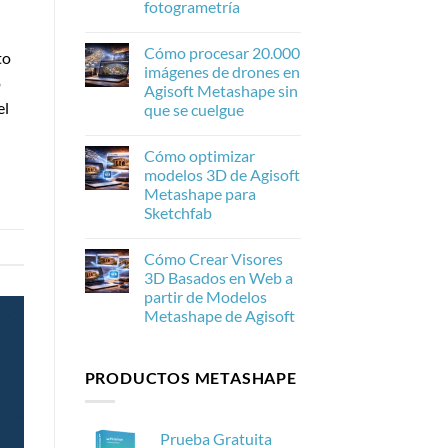
fotogrametría
escala
de
No
IA
hay
mejora
Cómo procesar 20.000
comentarios
to
las
en
imágenes de drones en
texturas
Agisoft
o
de
Agisoft Metashape sin
Metashape
fotogrametría
el
2.3.1:
que se cuelgue
en
Qué
Agisoft
hay
No
Metashape
de
hay
Cómo optimizar
nuevo
comentarios
en
y
modelos 3D de Agisoft
Cómo
por
Metashape para
procesar
qué
20.000
es
Sketchfab
imágenes
importante
de
No
para
drones
hay
la
Cómo Crear Visores
en
comentarios
fotogrametría
en
Agisoft
3D Basados en Web a
Cómo
Metashape
partir de Modelos
optimizar
sin
modelos
que
Metashape de Agisoft
3D
se
de
No
cuelgue
Agisoft
hay
Metashape
comentarios
PRODUCTOS METASHAPE
en
para
Cómo
Sketchfab
Crear
Visores
3D
Prueba Gratuita
Basados