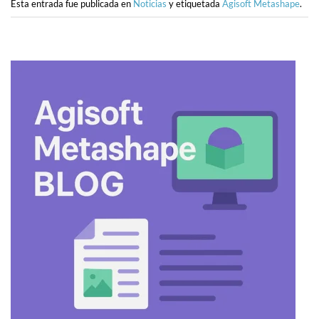
Esta entrada fue publicada en
Noticias
y etiquetada
Agisoft Metashape
.