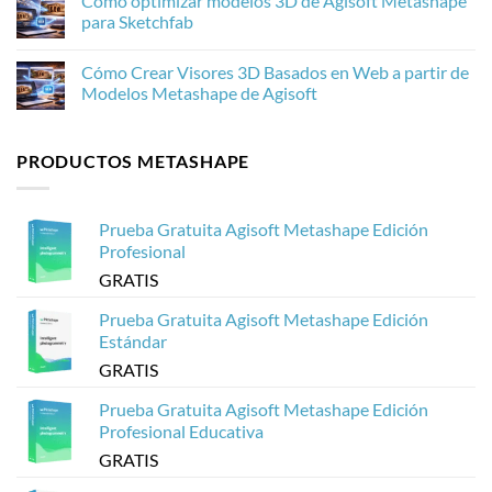
Cómo optimizar modelos 3D de Agisoft Metashape
las
Qué
comentarios
texturas
hay
en
para Sketchfab
de
de
Cómo
fotogrametría
nuevo
procesar
No
en
y
20.000
hay
Cómo Crear Visores 3D Basados en Web a partir de
Agisoft
por
imágenes
comentarios
Metashape
qué
de
en
Modelos Metashape de Agisoft
es
drones
Cómo
importante
en
optimizar
No
para
Agisoft
modelos
hay
la
Metashape
3D
comentarios
PRODUCTOS METASHAPE
fotogrametría
sin
de
en
que
Agisoft
Cómo
se
Metashape
Crear
cuelgue
para
Visores
Sketchfab
3D
Prueba Gratuita Agisoft Metashape Edición
Basados
en
Profesional
Web
a
GRATIS
partir
de
Modelos
Prueba Gratuita Agisoft Metashape Edición
Metashape
Estándar
de
Agisoft
GRATIS
Prueba Gratuita Agisoft Metashape Edición
Profesional Educativa
GRATIS