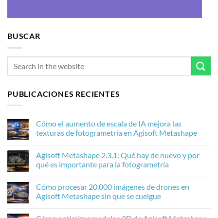
BUSCAR
PUBLICACIONES RECIENTES
Cómo el aumento de escala de IA mejora las
texturas de fotogrametría en Agisoft Metashape
No
hay
Agisoft Metashape 2.3.1: Qué hay de nuevo y por
comentarios
en
qué es importante para la fotogrametría
Cómo
el
No
aumento
hay
Cómo procesar 20.000 imágenes de drones en
de
comentarios
escala
en
Agisoft Metashape sin que se cuelgue
de
Agisoft
IA
Metashape
No
mejora
2.3.1:
hay