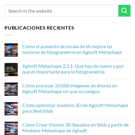
PUBLICACIONES RECIENTES
Cómo el aumento de escala de IA mejora las
texturas de fotogrametría en Agisoft Metashape
No
hay
Agisoft Metashape 2.3.1: Qué hay de nuevo y por
comentarios
en
qué es importante para la fotogrametría
Cómo
el
No
aumento
hay
Cómo procesar 20.000 imágenes de drones en
de
comentarios
escala
en
Agisoft Metashape sin que se cuelgue
de
Agisoft
IA
Metashape
No
mejora
2.3.1:
hay
Cómo optimizar modelos 3D de Agisoft Metashape
las
Qué
comentarios
texturas
hay
en
para Sketchfab
de
de
Cómo
fotogrametría
nuevo
procesar
No
en
y
20.000
hay
Cómo Crear Visores 3D Basados en Web a partir de
Agisoft
por
imágenes
comentarios
Metashape
qué
de
en
Modelos Metashape de Agisoft
es
drones
Cómo