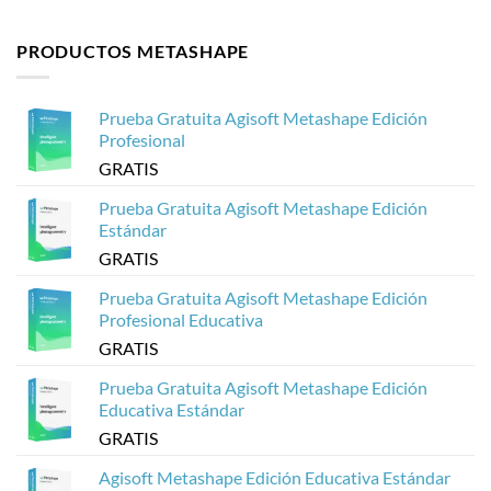
importante
en
optimizar
No
para
Agisoft
modelos
hay
la
Metashape
3D
comentarios
PRODUCTOS METASHAPE
fotogrametría
sin
de
en
que
Agisoft
Cómo
se
Metashape
Crear
cuelgue
para
Visores
Sketchfab
3D
Prueba Gratuita Agisoft Metashape Edición
Basados
en
Profesional
Web
a
GRATIS
partir
de
Modelos
Prueba Gratuita Agisoft Metashape Edición
Metashape
Estándar
de
Agisoft
GRATIS
Prueba Gratuita Agisoft Metashape Edición
Profesional Educativa
GRATIS
Prueba Gratuita Agisoft Metashape Edición
Educativa Estándar
GRATIS
Agisoft Metashape Edición Educativa Estándar