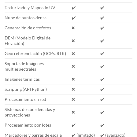
Texturizado y Mapeado UV
✔️
✔️
Nube de puntos densa
✔️
✔️
Generación de ortofotos
❌
✔️
DEM (Modelo Digital de
❌
✔️
Elevación)
Georreferenciación (GCPs, RTK)
❌
✔️
Soporte de imágenes
❌
✔️
multiespectrales
Imágenes térmicas
❌
✔️
Scripting (API Python)
❌
✔️
Procesamiento en red
❌
✔️
Sistemas de coordenadas y
❌
✔️
proyecciones
Procesamiento por lotes
✔️
✔️
Marcadores y barras de escala
✔️ (limitado)
✔️ (avanzado)