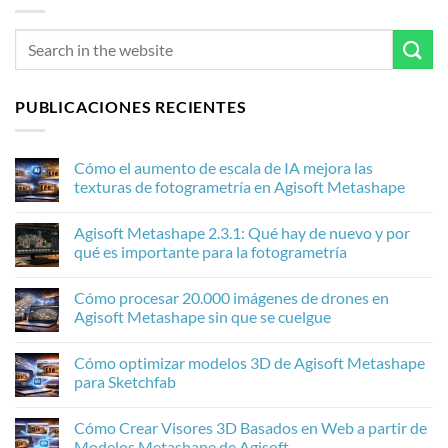
PUBLICACIONES RECIENTES
Cómo el aumento de escala de IA mejora las
texturas de fotogrametría en Agisoft Metashape
No
hay
Agisoft Metashape 2.3.1: Qué hay de nuevo y por
comentarios
en
qué es importante para la fotogrametría
Cómo
el
No
aumento
hay
Cómo procesar 20.000 imágenes de drones en
de
comentarios
escala
en
Agisoft Metashape sin que se cuelgue
de
Agisoft
IA
Metashape
No
mejora
2.3.1:
hay
Cómo optimizar modelos 3D de Agisoft Metashape
las
Qué
comentarios
texturas
hay
en
para Sketchfab
de
de
Cómo
fotogrametría
nuevo
procesar
No
en
y
20.000
hay
Cómo Crear Visores 3D Basados en Web a partir de
Agisoft
por
imágenes
comentarios
Metashape
qué
de
en
Modelos Metashape de Agisoft