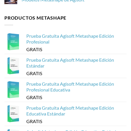
es
drones
Cómo
importante
en
optimizar
No
para
Agisoft
modelos
hay
la
Metashape
3D
comentarios
PRODUCTOS METASHAPE
fotogrametría
sin
de
en
que
Agisoft
Cómo
se
Metashape
Crear
cuelgue
para
Visores
Sketchfab
3D
Prueba Gratuita Agisoft Metashape Edición
Basados
en
Profesional
Web
a
GRATIS
partir
de
Modelos
Prueba Gratuita Agisoft Metashape Edición
Metashape
Estándar
de
Agisoft
GRATIS
Prueba Gratuita Agisoft Metashape Edición
Profesional Educativa
GRATIS
Prueba Gratuita Agisoft Metashape Edición
Educativa Estándar
GRATIS