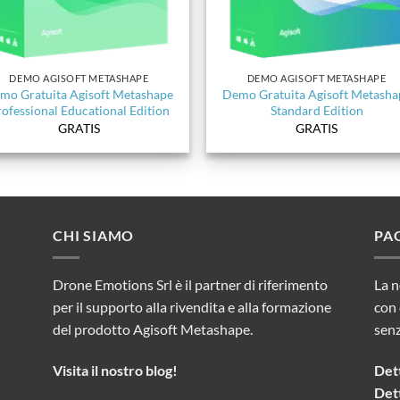
DEMO AGISOFT METASHAPE
DEMO AGISOFT METASHAPE
mo Gratuita Agisoft Metashape
Demo Gratuita Agisoft Metasha
ofessional Educational Edition
Standard Edition
GRATIS
GRATIS
CHI SIAMO
PA
Drone Emotions Srl è il partner di riferimento
La n
per il supporto alla rivendita e alla formazione
con 
del prodotto Agisoft Metashape.
sen
Visita il nostro blog!
Dett
Dett