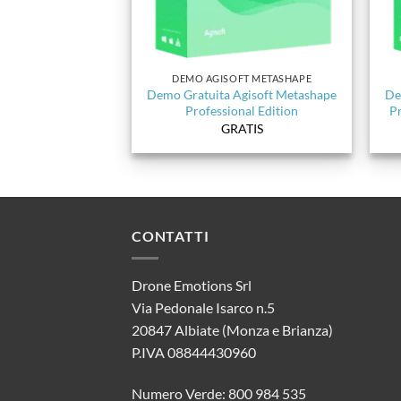
DEMO AGISOFT METASHAPE
Demo Gratuita Agisoft Metashape
De
Professional Edition
Pr
GRATIS
CONTATTI
Drone Emotions Srl
Via Pedonale Isarco n.5
20847 Albiate (Monza e Brianza)
P.IVA 08844430960
Numero Verde: 800 984 535