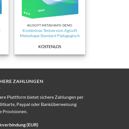
AGISOFT METASHAPE-DEMO
t
Kostenlose Testversion Agisoft
Metashape Standard Pädagogisch
KOSTENLOS
CHERE ZAHLUNGEN
re Plattform bietet sichere Zahlungen per
ditkarte, Paypal oder Banküberweisung
e Provisionen.
kverbindung (EUR)