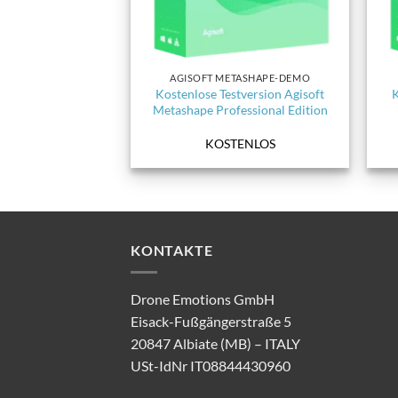
AGISOFT METASHAPE-DEMO
Kostenlose Testversion Agisoft
K
Metashape Professional Edition
KOSTENLOS
KONTAKTE
Drone Emotions GmbH
Eisack-Fußgängerstraße 5
20847 Albiate (MB) – ITALY
USt-IdNr IT08844430960