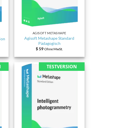
AGISOFT METASHAPE
Agisoft Metashape Standard
ion
Pädagogisch
$
59
Ohne MwSt.
N
TESTVERSION