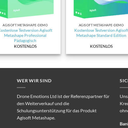
AGISOFT METASHAPE-DEMO
AGISOFT METASHAPE-DEMO
ostenlose Testversion Agisoft
Kostenlose Testversion Agisof
Metashape Professional
Metashape Standard Edition
Pädagogisch
KOSTENLOS
KOSTENLOS
WER WIR SIND
SI
Drone Emotions Ltd ist der Referenzpartner für
Unse
den Weiterverkauf und die
Kre
Schulungsunterstützung für das Produkt
ohn
Agisoft Metashape.
Ban