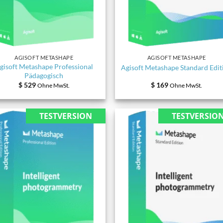
AGISOFT METASHAPE
AGISOFT METASHAPE
gisoft Metashape Professional
Agisoft Metashape Standard Edit
Pädagogisch
$
529
$
169
Ohne MwSt.
Ohne MwSt.
TESTVERSION
TESTVERSIO